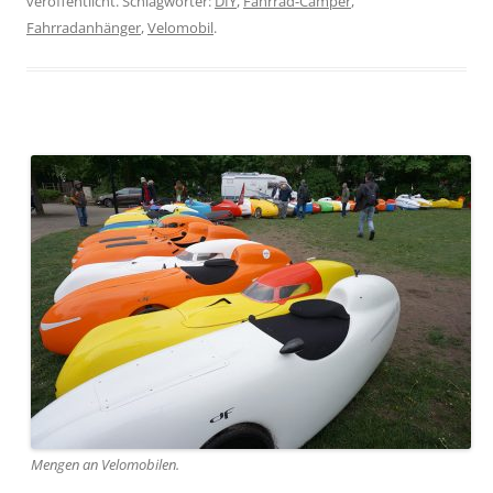
veröffentlicht. Schlagwörter:
DIY
,
Fahrrad-Camper
,
Fahrradanhänger
,
Velomobil
.
Mengen an Velomobilen.