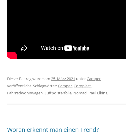
Dieser Beitrag wurde am
25. März 2021
unter
Camper
veröffentlicht. Schlagwörter:
Camper
,
Coroplast
,
Fahrradwohnwagen
,
Luftpolsterfolie
,
Nomad
,
Paul Elkins
.
Woran erkennt man einen Trend?